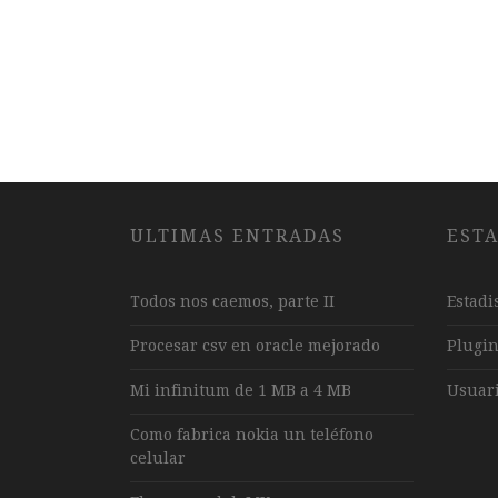
ULTIMAS ENTRADAS
ESTA
Todos nos caemos, parte II
Estadi
Procesar csv en oracle mejorado
Plugi
Mi infinitum de 1 MB a 4 MB
Usuari
Como fabrica nokia un teléfono
celular