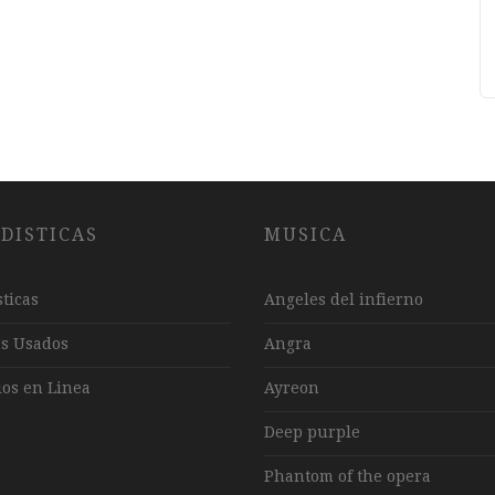
DISTICAS
MUSICA
sticas
Angeles del infierno
ns Usados
Angra
os en Linea
Ayreon
Deep purple
Phantom of the opera