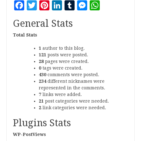
Facebook
Twitter
Pinterest
LinkedIn
Tumblr
Messenger
WhatsA
General Stats
Total Stats
1
author to this blog.
121
posts were posted.
28
pages were created.
0
tags were created.
430
comments were posted.
234
different nicknames were
represented in the comments.
7
links were added.
21
post categories were needed.
2
link categories were needed.
Plugins Stats
WP-PostViews