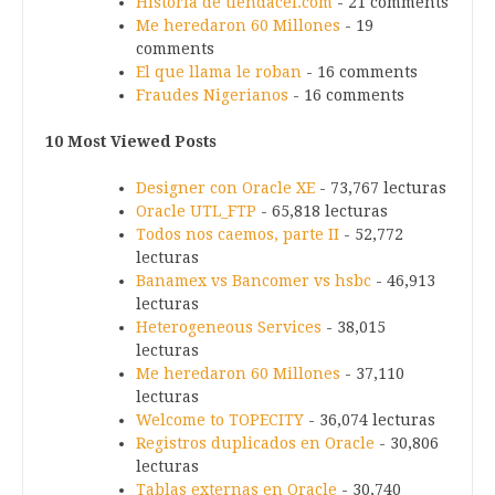
Historia de tiendacel.com
- 21 comments
Me heredaron 60 Millones
- 19
comments
El que llama le roban
- 16 comments
Fraudes Nigerianos
- 16 comments
10 Most Viewed Posts
Designer con Oracle XE
- 73,767 lecturas
Oracle UTL_FTP
- 65,818 lecturas
Todos nos caemos, parte II
- 52,772
lecturas
Banamex vs Bancomer vs hsbc
- 46,913
lecturas
Heterogeneous Services
- 38,015
lecturas
Me heredaron 60 Millones
- 37,110
lecturas
Welcome to TOPECITY
- 36,074 lecturas
Registros duplicados en Oracle
- 30,806
lecturas
Tablas externas en Oracle
- 30,740