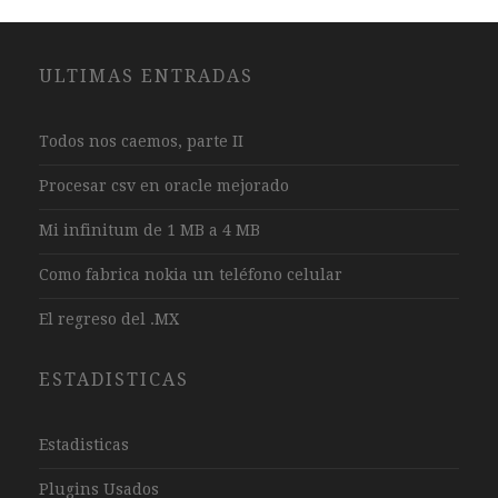
ULTIMAS ENTRADAS
Todos nos caemos, parte II
Procesar csv en oracle mejorado
Mi infinitum de 1 MB a 4 MB
Como fabrica nokia un teléfono celular
El regreso del .MX
ESTADISTICAS
Estadisticas
Plugins Usados