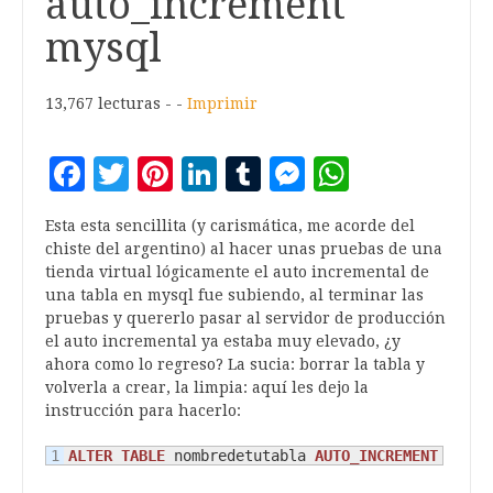
auto_increment
mysql
13,767 lecturas - -
Imprimir
Facebook
Twitter
Pinterest
LinkedIn
Tumblr
Messenger
WhatsA
Esta esta sencillita (y carismática, me acorde del
chiste del argentino) al hacer unas pruebas de una
tienda virtual lógicamente el auto incremental de
una tabla en mysql fue subiendo, al terminar las
pruebas y quererlo pasar al servidor de producción
el auto incremental ya estaba muy elevado, ¿y
ahora como lo regreso? La sucia: borrar la tabla y
volverla a crear, la limpia: aquí les dejo la
instrucción para hacerlo:
ALTER
TABLE
 nombredetutabla 
AUTO_INCREMENT
=
1