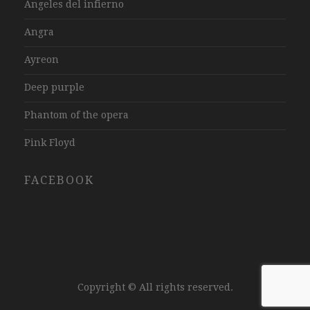
Angeles del infierno
Angra
Ayreon
Deep purple
Phantom of the opera
Pink Floyd
FACEBOOK
Copyright © All rights reserved.