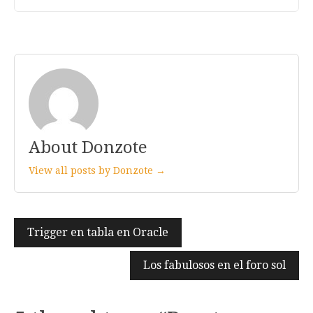
About Donzote
View all posts by Donzote →
Navegación
Trigger en tabla en Oracle
de
Los fabulosos en el foro sol
entradas