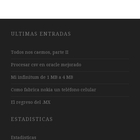
ULTIMAS ENTRADAS
Todos nos caemos, parte II
Procesar csv en oracle mejorado
Mi infinitum de 1 MB a 4 MB
Como fabrica nokia un teléfono celular
El regreso del .MX
ESTADISTICAS
Estadisticas