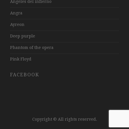
Angeles del infierno
Angra
Ayreon
Deep purple
Phantom of the opera
Pink Floyd
FACEBOOK
Copyright © All rights reserved.