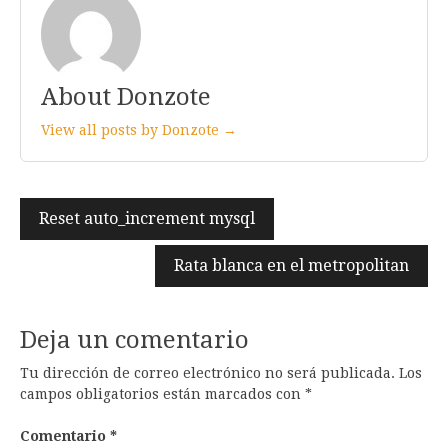
About Donzote
View all posts by Donzote →
Navegación
Reset auto_increment mysql
de
Rata blanca en el metropolitan
entradas
Deja un comentario
Tu dirección de correo electrónico no será publicada.
Los
campos obligatorios están marcados con
*
Comentario
*