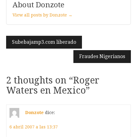
About Donzote
View all posts by Donzote →
Navegación
Subebajamp3.com liberado
de
Fraudes Nigerianos
entradas
2 thoughts on “
Roger
Waters en Mexico
”
Donzote
dice:
6 abril 2007 a las 13:37