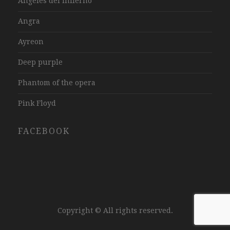
Angeles del infierno
Angra
Ayreon
Deep purple
Phantom of the opera
Pink Floyd
FACEBOOK
Copyright © All rights reserved.