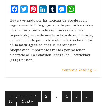
Facebook
Twitter
Pinterest
LinkedIn
Tumblr
Messenger
WhatsA
Hoy navegando por las noticias de google como
regularmente lo hago (una parte por distracción y
otra por estar enterado aunque sea de lo mas
importante) me salto mucho a la vista una noticia,
aparentemente poco relevante para muchos: “Hoy
en la madrugada colonos se manifiestan
bloqueando importante avenida por no tener
electricidad. La Comisión Federal de Electricidad
(CFE) División…
Continue Reading
→
Paginación
« Previous
1
2
3
4
5
…
16
Next »
de