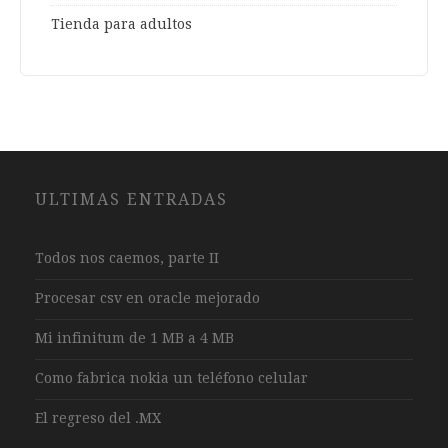
Tienda para adultos
ULTIMAS ENTRADAS
Todos nos caemos, parte II
Procesar csv en oracle mejorado
Mi infinitum de 1 MB a 4 MB
Como fabrica nokia un teléfono celular
El regreso del .MX