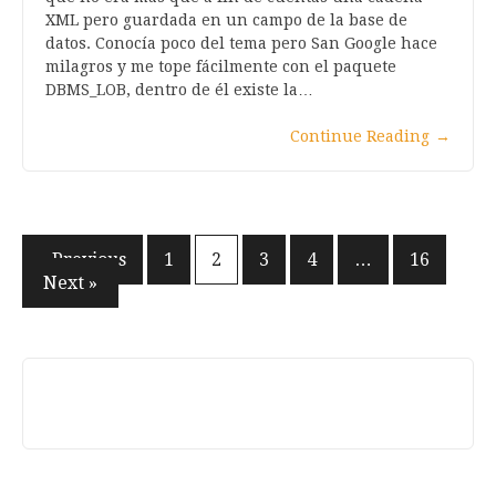
XML pero guardada en un campo de la base de
datos. Conocía poco del tema pero San Google hace
milagros y me tope fácilmente con el paquete
DBMS_LOB, dentro de él existe la…
Continue Reading
→
Paginación
« Previous
1
2
3
4
…
16
Next »
de
entradas