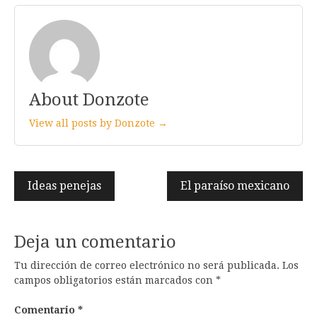
About Donzote
View all posts by Donzote →
Navegación
Ideas penejas
El paraíso mexicano
de
entradas
Deja un comentario
Tu dirección de correo electrónico no será publicada.
Los
campos obligatorios están marcados con
*
Comentario
*