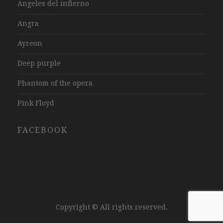
Angeles del infierno
Angra
Ayreon
Deep purple
Phantom of the opera
Pink Floyd
FACEBOOK
Copyright © All rights reserved.