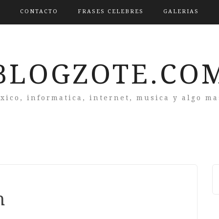
CONTACTO
FRASES CELEBRES
GALERIAS
BLOGZOTE.CO
xico, informatica, internet, musica y algo m
n