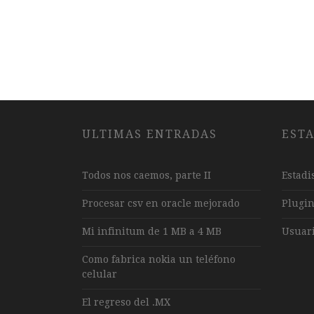
ULTIMAS ENTRADAS
ESTA
Todos nos caemos, parte II
Estadi
Procesar csv en oracle mejorado
Plugi
Mi infinitum de 1 MB a 4 MB
Usuari
Como fabrica nokia un teléfono
celular
El regreso del .MX