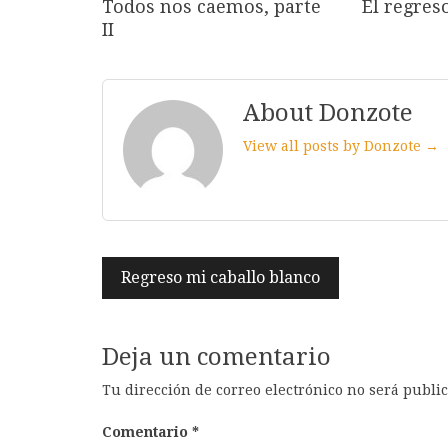
Todos nos caemos, parte
El regres
II
About Donzote
View all posts by Donzote →
Navegación
Regreso mi caballo blanco
de
entradas
Deja un comentario
Tu dirección de correo electrónico no será publi
Comentario
*