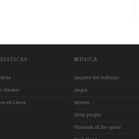
DISTICAS
MUSICA
sticas
Angeles del infierno
ns Usados
Angra
os en Linea
Ayreon
Deep purple
Phantom of the opera