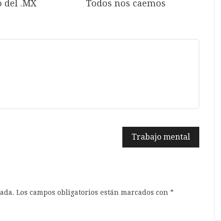
o del .MX
Todos nos caemos
Trabajo mental
cada.
Los campos obligatorios están marcados con
*