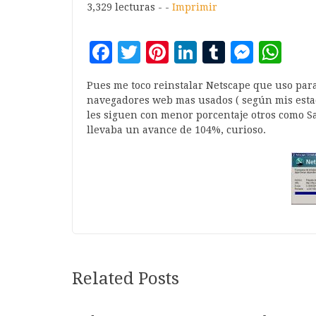
3,329 lecturas - -
Imprimir
Facebook
Twitter
Pinterest
LinkedIn
Tumblr
Mess
Wh
Pues me toco reinstalar Netscape que uso par
navegadores web mas usados ( según mis estadí
les siguen con menor porcentaje otros como Saf
llevaba un avance de 104%, curioso.
Related Posts