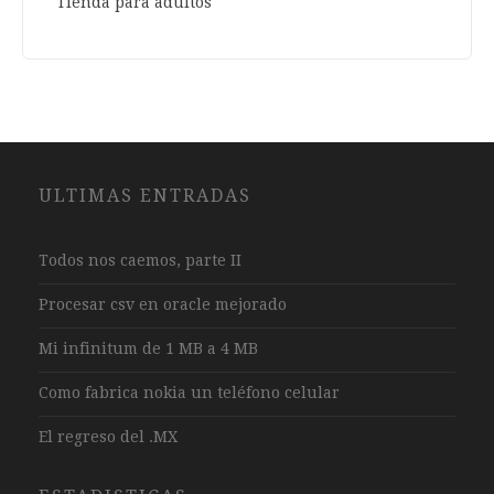
Tienda para adultos
ULTIMAS ENTRADAS
Todos nos caemos, parte II
Procesar csv en oracle mejorado
Mi infinitum de 1 MB a 4 MB
Como fabrica nokia un teléfono celular
El regreso del .MX