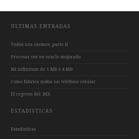
ULTIMAS ENTRADAS
Todos nos caemos, parte II
Procesar csv en oracle mejorado
Mi infinitum de 1 MB a 4 MB
Como fabrica nokia un teléfono celular
El regreso del .MX
ESTADISTICAS
Estadisticas