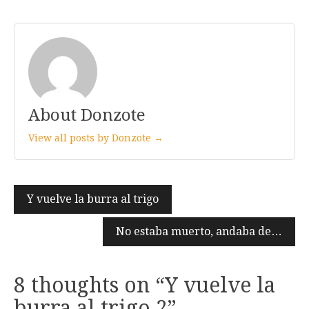
About Donzote
View all posts by Donzote →
Navegación
Y vuelve la burra al trigo
de
No estaba muerto, andaba de…
entradas
8 thoughts on “
Y vuelve la
burra al trigo 2
”